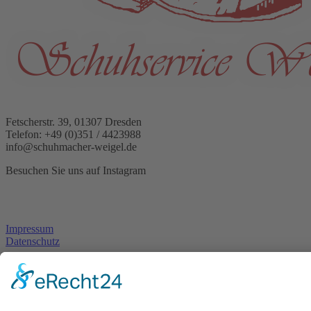
Fetscherstr. 39, 01307 Dresden
Telefon: +49 (0)351 / 4423988
info@schuhmacher-weigel.de
Besuchen Sie uns auf Instagram
Impressum
Datenschutz
Copyright Schuhservice Weigel, Dresden 2026